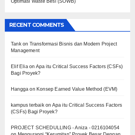
Optimasi Waste Besi (SOWB)
RECENT COMMENTS
Tank
on
Transformasi Bisnis dan Modern Project
Management
Elif Elia
on
Apa itu Critical Success Factors (CSFs)
Bagi Proyek?
Hangga
on
Konsep Earned Value Method (EVM)
kampus terbaik
on
Apa itu Critical Success Factors
(CSFs) Bagi Proyek?
PROJECT SCHEDULLING - Aniza - 0216104054
on
Mengurangi “Kerumitan” Proyek Besar Dengan