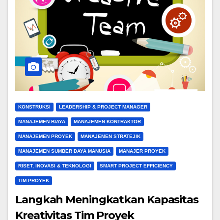
KONSTRUKSI
LEADERSHIP & PROJECT MANAGER
MANAJEMEN BIAYA
MANAJEMEN KONTRAKTOR
MANAJEMEN PROYEK
MANAJEMEN STRATEJIK
MANAJEMEN SUMBER DAYA MANUSIA
MANAJER PROYEK
RISET, INOVASI & TEKNOLOGI
SMART PROJECT EFFICIENCY
TIM PROYEK
Langkah Meningkatkan Kapasitas
Kreativitas Tim Proyek