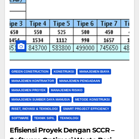
GREEN CONSTRUCTION
KONSTRUKSI
MANAJEMEN BIAYA
MANAJEMEN KONTRAKTOR
MANAJEMEN PENGADAAN
MANAJEMEN PROYEK
MANAJEMEN RISIKO
MANAJEMEN SUMBER DAYA MANUSIA
METODE KONSTRUKSI
RISET, INOVASI & TEKNOLOGI
SMART PROJECT EFFICIENCY
SOFTWARE
TEKNIK SIPIL
TEKNOLOGI
Efisiensi Proyek Dengan SCCR –