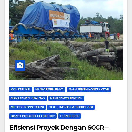
KONSTRUKSI
MANAJEMEN BIAYA
MANAJEMEN KONTRAKTOR
MANAJEMEN KUALITAS
MANAJEMEN PROYEK
METODE KONSTRUKSI
RISET, INOVASI & TEKNOLOGI
SMART PROJECT EFFICIENCY
TEKNIK SIPIL
Efisiensi Proyek Dengan SCCR –