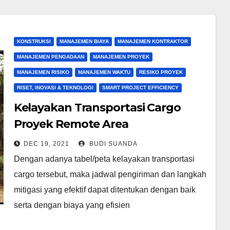
KONSTRUKSI
MANAJEMEN BIAYA
MANAJEMEN KONTRAKTOR
MANAJEMEN PENGADAAN
MANAJEMEN PROYEK
MANAJEMEN RISIKO
MANAJEMEN WAKTU
RESIKO PROYEK
RISET, INOVASI & TEKNOLOGI
SMART PROJECT EFFICIENCY
Kelayakan Transportasi Cargo
Proyek Remote Area
DEC 19, 2021
BUDI SUANDA
Dengan adanya tabel/peta kelayakan transportasi
cargo tersebut, maka jadwal pengiriman dan langkah
mitigasi yang efektif dapat ditentukan dengan baik
serta dengan biaya yang efisien