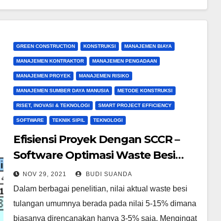
GREEN CONSTRUCTION
KONSTRUKSI
MANAJEMEN BIAYA
MANAJEMEN KONTRAKTOR
MANAJEMEN PENGADAAN
MANAJEMEN PROYEK
MANAJEMEN RISIKO
MANAJEMEN SUMBER DAYA MANUSIA
METODE KONSTRUKSI
RISET, INOVASI & TEKNOLOGI
SMART PROJECT EFFICIENCY
SOFTWARE
TEKNIK SIPIL
TEKNOLOGI
Efisiensi Proyek Dengan SCCR –
Software Optimasi Waste Besi
(SOWB)
NOV 29, 2021
BUDI SUANDA
Dalam berbagai penelitian, nilai aktual waste besi
tulangan umumnya berada pada nilai 5-15% dimana
biasanya direncanakan hanya 3-5% saja. Mengingat