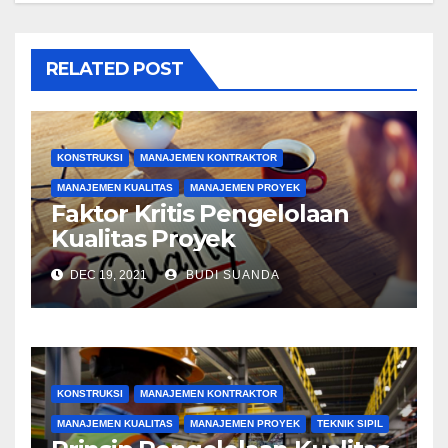
RELATED POST
KONSTRUKSI
MANAJEMEN KONTRAKTOR
MANAJEMEN KUALITAS
MANAJEMEN PROYEK
Faktor Kritis Pengelolaan
Kualitas Proyek
DEC 19, 2021
BUDI SUANDA
KONSTRUKSI
MANAJEMEN KONTRAKTOR
MANAJEMEN KUALITAS
MANAJEMEN PROYEK
TEKNIK SIPIL