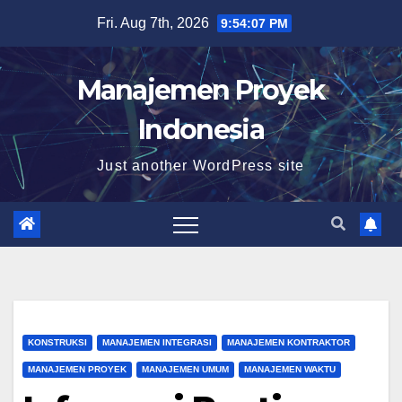
Skip
Fri. Aug 7th, 2026
9:54:09 PM
to
content
Manajemen Proyek
Indonesia
Just another WordPress site
KONSTRUKSI
MANAJEMEN INTEGRASI
MANAJEMEN KONTRAKTOR
MANAJEMEN PROYEK
MANAJEMEN UMUM
MANAJEMEN WAKTU