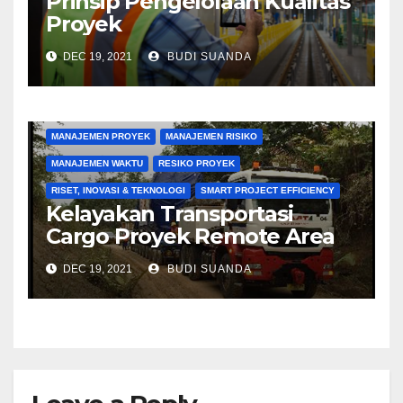
Prinsip Pengelolaan Kualitas
Proyek
DEC 19, 2021
BUDI SUANDA
KONSTRUKSI
MANAJEMEN BIAYA
MANAJEMEN KONTRAKTOR
MANAJEMEN PENGADAAN
MANAJEMEN PROYEK
MANAJEMEN RISIKO
MANAJEMEN WAKTU
RESIKO PROYEK
RISET, INOVASI & TEKNOLOGI
SMART PROJECT EFFICIENCY
Kelayakan Transportasi
Cargo Proyek Remote Area
DEC 19, 2021
BUDI SUANDA