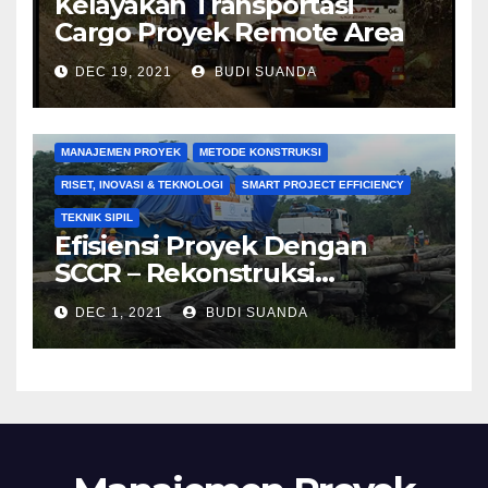
Kelayakan Transportasi
Cargo Proyek Remote Area
DEC 19, 2021
BUDI SUANDA
KONSTRUKSI
MANAJEMEN BIAYA
MANAJEMEN KONTRAKTOR
MANAJEMEN KUALITAS
MANAJEMEN PROYEK
METODE KONSTRUKSI
RISET, INOVASI & TEKNOLOGI
SMART PROJECT EFFICIENCY
TEKNIK SIPIL
Efisiensi Proyek Dengan
SCCR – Rekonstruksi
Jembatan Kayu 30 m Untuk
DEC 1, 2021
BUDI SUANDA
Engine 125 T