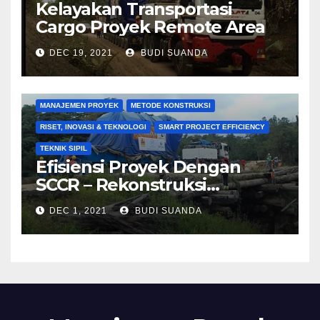
Kelayakan Transportasi
Cargo Proyek Remote Area
DEC 19, 2021
BUDI SUANDA
KONSTRUKSI
MANAJEMEN BIAYA
MANAJEMEN KONTRAKTOR
MANAJEMEN KUALITAS
MANAJEMEN PROYEK
METODE KONSTRUKSI
RISET, INOVASI & TEKNOLOGI
SMART PROJECT EFFICIENCY
TEKNIK SIPIL
Efisiensi Proyek Dengan
SCCR – Rekonstruksi
Jembatan Kayu 30 m Untuk
DEC 1, 2021
BUDI SUANDA
Engine 125 T