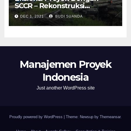
SCCR – Rekonstruksi
Jembatan Kayu 30 m Untuk
DEC 1, 2021
BUDI SUANDA
Engine 125 T
Manajemen Proyek
Indonesia
Just another WordPress site
Proudly powered by WordPress
|
Theme: Newsup by
Themeansar
.