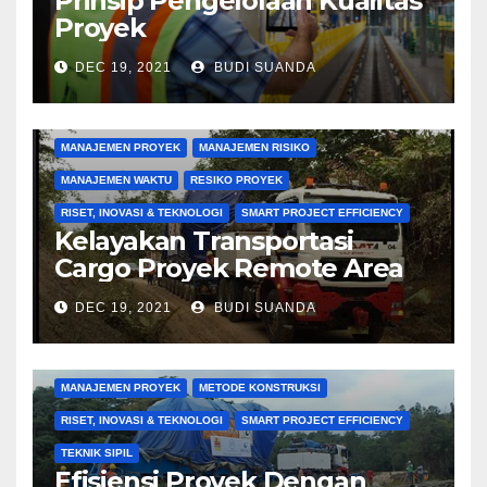
Prinsip Pengelolaan Kualitas
Proyek
DEC 19, 2021
BUDI SUANDA
KONSTRUKSI
MANAJEMEN BIAYA
MANAJEMEN KONTRAKTOR
MANAJEMEN PENGADAAN
MANAJEMEN PROYEK
MANAJEMEN RISIKO
MANAJEMEN WAKTU
RESIKO PROYEK
RISET, INOVASI & TEKNOLOGI
SMART PROJECT EFFICIENCY
Kelayakan Transportasi
Cargo Proyek Remote Area
DEC 19, 2021
BUDI SUANDA
KONSTRUKSI
MANAJEMEN BIAYA
MANAJEMEN KONTRAKTOR
MANAJEMEN KUALITAS
MANAJEMEN PROYEK
METODE KONSTRUKSI
RISET, INOVASI & TEKNOLOGI
SMART PROJECT EFFICIENCY
TEKNIK SIPIL
Efisiensi Proyek Dengan