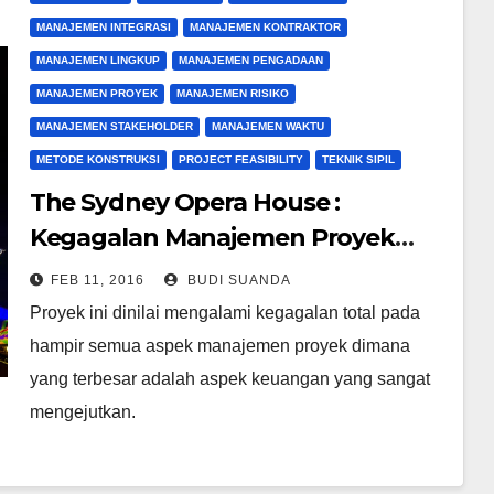
MANAJEMEN INTEGRASI
MANAJEMEN KONTRAKTOR
MANAJEMEN LINGKUP
MANAJEMEN PENGADAAN
MANAJEMEN PROYEK
MANAJEMEN RISIKO
MANAJEMEN STAKEHOLDER
MANAJEMEN WAKTU
METODE KONSTRUKSI
PROJECT FEASIBILITY
TEKNIK SIPIL
The Sydney Opera House :
Kegagalan Manajemen Proyek
Terbesar
FEB 11, 2016
BUDI SUANDA
Proyek ini dinilai mengalami kegagalan total pada
hampir semua aspek manajemen proyek dimana
yang terbesar adalah aspek keuangan yang sangat
mengejutkan.