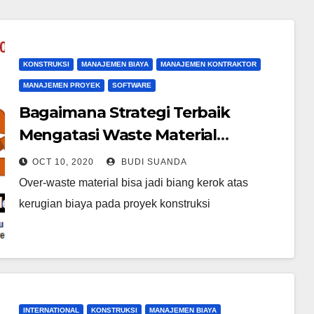
KONSTRUKSI
MANAJEMEN BIAYA
MANAJEMEN KONTRAKTOR
MANAJEMEN PROYEK
SOFTWARE
Bagaimana Strategi Terbaik
Mengatasi Waste Material
Konstruksi ?
OCT 10, 2020
BUDI SUANDA
Over-waste material bisa jadi biang kerok atas
kerugian biaya pada proyek konstruksi
INTERNATIONAL
KONSTRUKSI
MANAJEMEN BIAYA