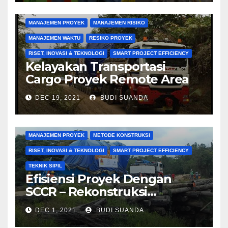
MANAJEMEN KONTRAKTOR
MANAJEMEN PENGADAAN
MANAJEMEN PROYEK
MANAJEMEN RISIKO
MANAJEMEN WAKTU
RESIKO PROYEK
RISET, INOVASI & TEKNOLOGI
SMART PROJECT EFFICIENCY
Kelayakan Transportasi
Cargo Proyek Remote Area
DEC 19, 2021
BUDI SUANDA
KONSTRUKSI
MANAJEMEN BIAYA
MANAJEMEN KONTRAKTOR
MANAJEMEN KUALITAS
MANAJEMEN PROYEK
METODE KONSTRUKSI
RISET, INOVASI & TEKNOLOGI
SMART PROJECT EFFICIENCY
TEKNIK SIPIL
Efisiensi Proyek Dengan
SCCR – Rekonstruksi
Jembatan Kayu 30 m Untuk
DEC 1, 2021
BUDI SUANDA
Engine 125 T