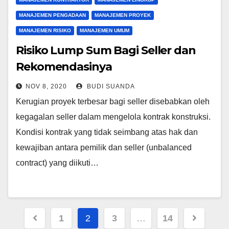
MANAJEMEN PENGADAAN
MANAJEMEN PROYEK
MANAJEMEN RISIKO
MANAJEMEN UMUM
Risiko Lump Sum Bagi Seller dan
Rekomendasinya
NOV 8, 2020
BUDI SUANDA
Kerugian proyek terbesar bagi seller disebabkan oleh
kegagalan seller dalam mengelola kontrak konstruksi.
Kondisi kontrak yang tidak seimbang atas hak dan
kewajiban antara pemilik dan seller (unbalanced
contract) yang diikuti…
Posts
1
2
3
…
14