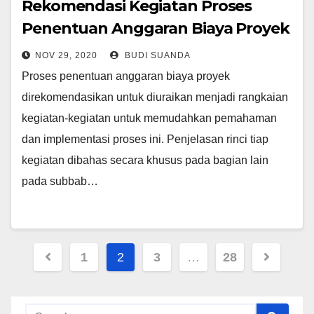
Rekomendasi Kegiatan Proses
Penentuan Anggaran Biaya Proyek
NOV 29, 2020
BUDI SUANDA
Proses penentuan anggaran biaya proyek
direkomendasikan untuk diuraikan menjadi rangkaian
kegiatan-kegiatan untuk memudahkan pemahaman
dan implementasi proses ini. Penjelasan rinci tiap
kegiatan dibahas secara khusus pada bagian lain
pada subbab…
Posts
1
2
3
…
28
navigation