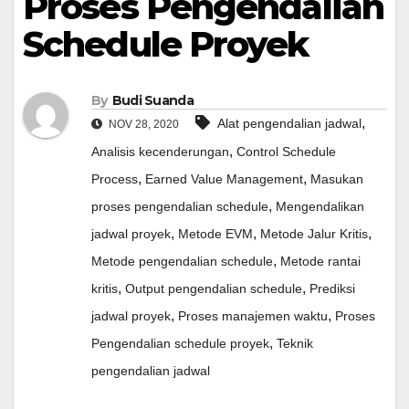
Proses Pengendalian
Schedule Proyek
By
Budi Suanda
,
Alat pengendalian jadwal
NOV 28, 2020
,
Analisis kecenderungan
Control Schedule
,
,
Process
Earned Value Management
Masukan
,
proses pengendalian schedule
Mengendalikan
,
,
,
jadwal proyek
Metode EVM
Metode Jalur Kritis
,
Metode pengendalian schedule
Metode rantai
,
,
kritis
Output pengendalian schedule
Prediksi
,
,
jadwal proyek
Proses manajemen waktu
Proses
,
Pengendalian schedule proyek
Teknik
pengendalian jadwal