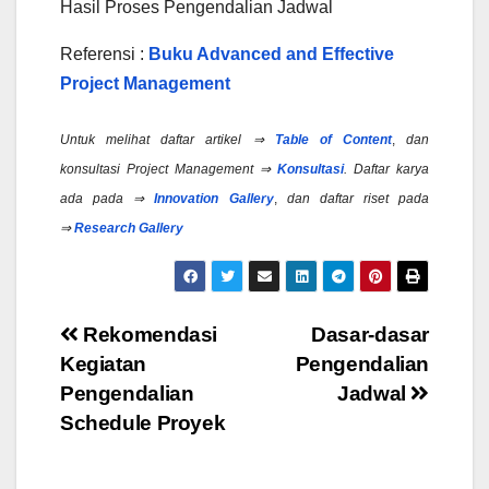
Hasil Proses Pengendalian Jadwal
Referensi :
Buku Advanced and Effective
Project Management
Untuk melihat daftar artikel ⇒
Table of Content
,
dan
konsultasi Project Management ⇒
Konsultasi
.
Daftar karya
ada pada ⇒
Innovation Gallery
,
dan daftar riset pada
⇒
Research Gallery
Post
Rekomendasi
Dasar-dasar
Kegiatan
Pengendalian
navigation
Pengendalian
Jadwal
Schedule Proyek