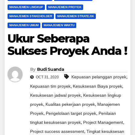
MANAJEMEN LINGKUP
MANAJEMEN PROYEK
MANAJEMEN STAKEHOLDER
MANAJEMEN STRATEJIK
MANAJEMEN UMUM
MANAJEMEN WAKTU
Ukur Seberapa
Sukses Proyek Anda !
By
Budi Suanda
,
Kepuasan pelanggan proyek
OCT 31, 2020
,
,
Kepuasan tim proyek
Kesuksesan Biaya proyek
,
Kesuksesan jadwal proyek
Kesuksesan lingkup
,
,
proyek
Kualitas pekerjaan proyek
Manajemen
,
,
Proyek
Pengelolaan target proyek
Penilaian
,
,
tingkat kesuksesan proyek
Project Management
,
Project success assessment
Tingkat kesuksesan