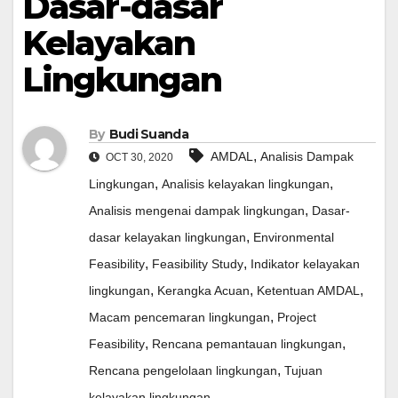
Dasar-dasar
Kelayakan
Lingkungan
By
Budi Suanda
,
AMDAL
Analisis Dampak
OCT 30, 2020
,
,
Lingkungan
Analisis kelayakan lingkungan
,
Analisis mengenai dampak lingkungan
Dasar-
,
dasar kelayakan lingkungan
Environmental
,
,
Feasibility
Feasibility Study
Indikator kelayakan
,
,
,
lingkungan
Kerangka Acuan
Ketentuan AMDAL
,
Macam pencemaran lingkungan
Project
,
,
Feasibility
Rencana pemantauan lingkungan
,
Rencana pengelolaan lingkungan
Tujuan
kelayakan lingkungan