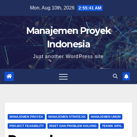
Skip
Mon. Aug 10th, 2026
2:55:42 AM
to
content
Manajemen Proyek
Indonesia
Just another WordPress site
MANAJEMEN PROYEK
MANAJEMEN STRATEJIK
MANAJEMEN UMUM
PROJECT FEASIBILITY
RISET DAN PROBLEM SOLVING
TEKNIK SIPIL