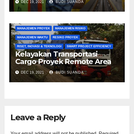
DEC 19, 2021
BUDI SUANDA
KONSTRUKSI
MANAJEMEN BIAYA
MANAJEMEN KONTRAKTOR
MANAJEMEN PENGADAAN
MANAJEMEN PROYEK
MANAJEMEN RISIKO
MANAJEMEN WAKTU
RESIKO PROYEK
RISET, INOVASI & TEKNOLOGI
SMART PROJECT EFFICIENCY
Kelayakan Transportasi
Cargo Proyek Remote Area
DEC 19, 2021
BUDI SUANDA
Leave a Reply
Your email address will not be published.
Required