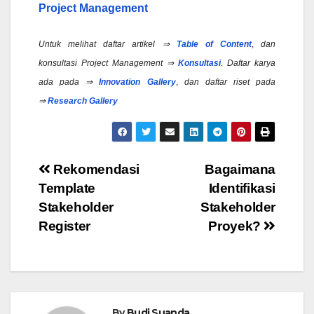
Project Management
Untuk melihat daftar artikel ⇒
Table of Content
,
dan
konsultasi Project Management ⇒
Konsultasi
.
Daftar karya
ada pada ⇒
Innovation Gallery
,
dan daftar riset pada
⇒
Research Gallery
Post
Rekomendasi
Bagaimana
Template
Identifikasi
navigation
Stakeholder
Stakeholder
Register
Proyek?
By
Budi Suanda