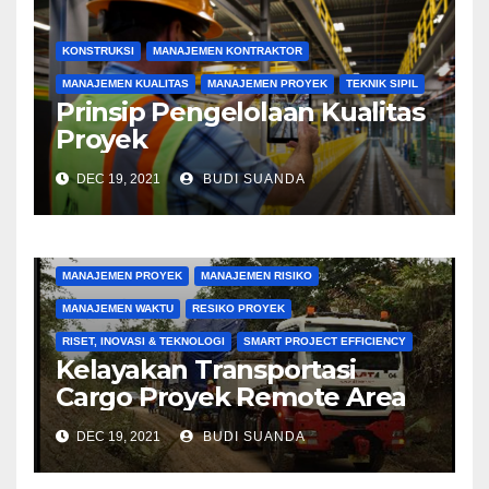
KONSTRUKSI
MANAJEMEN KONTRAKTOR
MANAJEMEN KUALITAS
MANAJEMEN PROYEK
TEKNIK SIPIL
Prinsip Pengelolaan Kualitas
Proyek
DEC 19, 2021
BUDI SUANDA
KONSTRUKSI
MANAJEMEN BIAYA
MANAJEMEN KONTRAKTOR
MANAJEMEN PENGADAAN
MANAJEMEN PROYEK
MANAJEMEN RISIKO
MANAJEMEN WAKTU
RESIKO PROYEK
RISET, INOVASI & TEKNOLOGI
SMART PROJECT EFFICIENCY
Kelayakan Transportasi
Cargo Proyek Remote Area
DEC 19, 2021
BUDI SUANDA