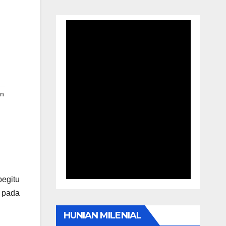
in
egitu
 pada
HUNIAN MILENIAL