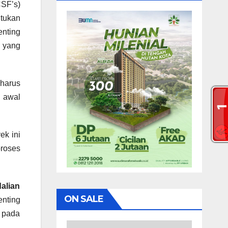
CSF’s)
ntukan
nting
s yang
 harus
n awal
k ini
roses
alian
ON SALE
nting
 pada