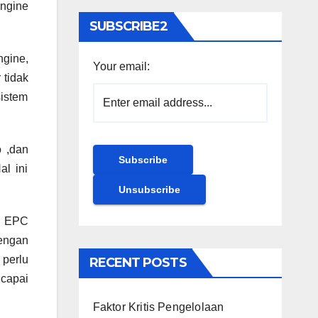
engine
SUBSCRIBE2
ngine,
Your email:
 tidak
sistem
o ,dan
al ini
k EPC
engan
perlu
RECENT POSTS
ncapai
Faktor Kritis Pengelolaan