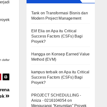
erjadi
Tank
on
Transformasi Bisnis dan
Modern Project Management
royek
Elif Elia
on
Apa itu Critical
Success Factors (CSFs) Bagi
Proyek?
Hangga
on
Konsep Earned Value
Method (EVM)
n daftar
kampus terbaik
on
Apa itu Critical
Success Factors (CSFs) Bagi
Proyek?
arena
PROJECT SCHEDULLING -
yek
Aniza - 0216104054
on
Mengurangi “Kerumitan” Proyek