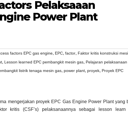
Factors Pelaksaaan
ngine Power Plant
,
,
,
uccess factors EPC gas engine
EPC
factor
Faktor kritis konstruksi mes
,
,
nt
Lesson learned EPC pembangkit mesin gas
Pelajaran pelaksanaan
,
,
,
embangkit listrik tenaga mesin gas
power plant
proyek
Proyek EPC
ama mengerjakan proyek EPC Gas Engine Power Plant yang b
aktor kritis (CSF’s) pelaksanaannya sebagai lesson learn