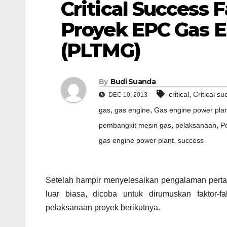
Critical Success 
Proyek EPC Gas E
(PLTMG)
By
Budi Suanda
,
critical
Critical s
DEC 10, 2013
,
,
gas
gas engine
Gas engine power pla
,
,
pembangkit mesin gas
pelaksanaan
P
,
gas engine power plant
success
Setelah hampir menyelesaikan pengalaman pert
luar biasa, dicoba untuk dirumuskan faktor-f
pelaksanaan proyek berikutnya.