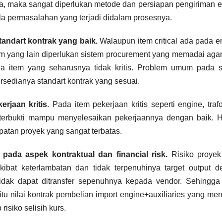
da, maka sangat diperlukan metode dan persiapan pengiriman 
gala permasalahan yang terjadi didalam prosesnya.
andart kontrak yang baik.
Walaupun item critical ada pada e
tem yang lain diperlukan sistem procurement yang memadai agar
ada item yang seharusnya tidak kritis. Problem umum pada 
sedianya standart kontrak yang sesuai.
rjaan kritis
. Pada item pekerjaan kritis seperti engine, traf
h terbukti mampu menyelesaikan pekerjaannya dengan baik. H
atan proyek yang sangat terbatas.
ada aspek kontraktual dan financial risk.
Risiko proye
ibat keterlambatan dan tidak terpenuhinya target output d
idak dapat ditransfer sepenuhnya kepada vendor. Sehingga 
itu nilai kontrak pembelian import engine+auxiliaries yang me
risiko selisih kurs.