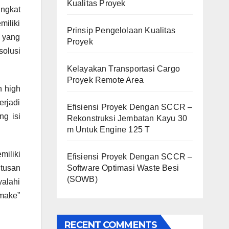
Kualitas Proyek
ngkat
iliki
Prinsip Pengelolaan Kualitas
g yang
Proyek
solusi
Kelayakan Transportasi Cargo
Proyek Remote Area
n high
erjadi
Efisiensi Proyek Dengan SCCR –
g isi
Rekonstruksi Jembatan Kayu 30
m Untuk Engine 125 T
iliki
Efisiensi Proyek Dengan SCCR –
Software Optimasi Waste Besi
tusan
(SOWB)
alahi
make”
RECENT COMMENTS