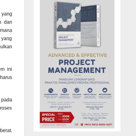
 yang
n dan
imana
n yang
ulkan
em ini
harus
 pada
roses
berat.